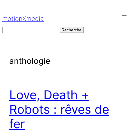
Aller
au
motionXmedia
contenu
Rechercher
Recherche
anthologie
Love, Death +
Robots : rêves de
fer