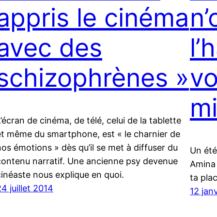
appris le cinéma
n’
avec des
l’
schizophrènes »
vo
mi
’écran de cinéma, de télé, celui de la tablette
et même du smartphone, est « le charnier de
nos émotions » dès qu’il se met à diffuser du
Un été
contenu narratif. Une ancienne psy devenue
Amina 
cinéaste nous explique en quoi.
ta pla
4 juillet 2014
12 jan