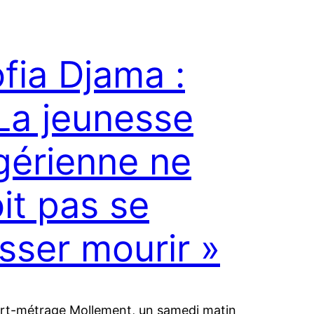
fia Djama :
La jeunesse
gérienne ne
it pas se
isser mourir »
rt-métrage Mollement, un samedi matin