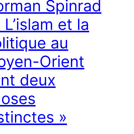
orman Spinrad
« L’islam et la
litique au
oyen-Orient
nt deux
hoses
stinctes »