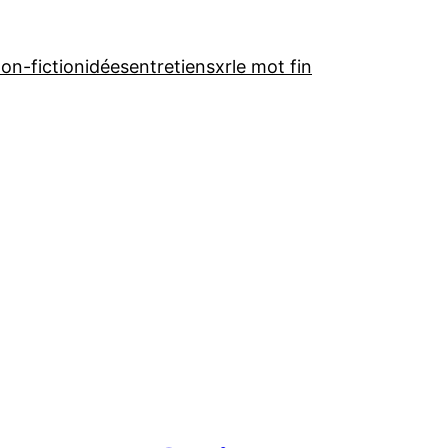
on-fiction
idées
entretiens
xr
le mot fin