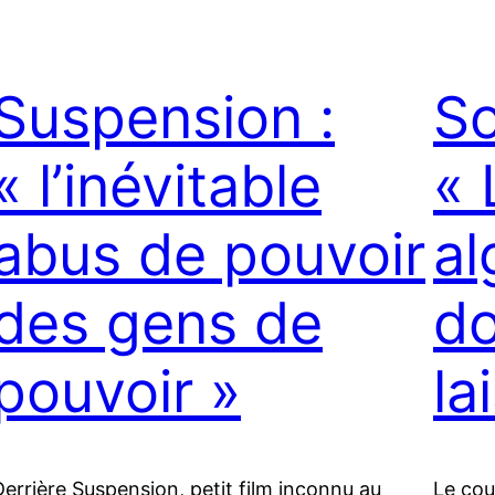
Suspension :
So
« l’inévitable
« 
abus de pouvoir
al
des gens de
do
pouvoir »
la
Derrière Suspension, petit film inconnu au
Le cou