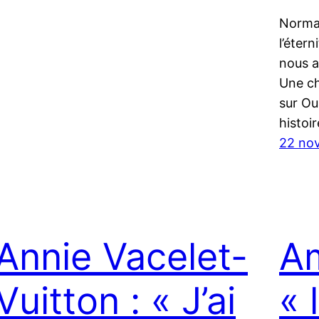
Norman
l’étern
nous a
Une ch
sur Ou
histoir
22 no
Annie Vacelet-
Am
Vuitton : « J’ai
« 