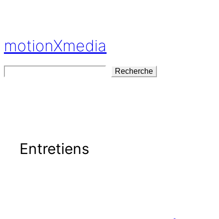
Aller
au
contenu
motionXmedia
Rechercher
Recherche
Entretiens