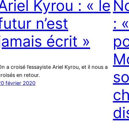
Ariel Kyrou : « le
N
futur n’est
: 
jamais écrit »
po
M
n a croisé l’essayiste Ariel Kyrou, et il nous a
so
croisés en retour.
20 février 2020
c
di