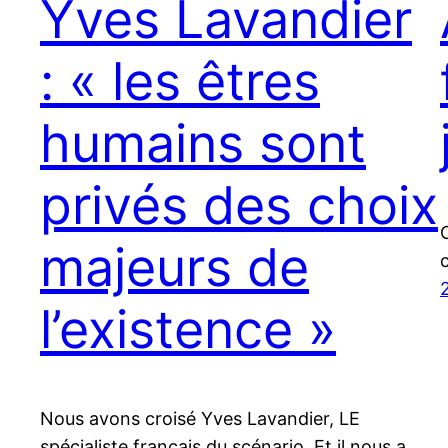
Yves Lavandier
: « les êtres
humains sont
privés des choix
O
majeurs de
l’existence »
Nous avons croisé Yves Lavandier, LE
spécialiste français du scénario. Et il nous a