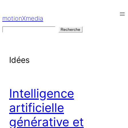
Aller
au
motionXmedia
contenu
Rechercher
Recherche
Idées
Intelligence
artificielle
générative et