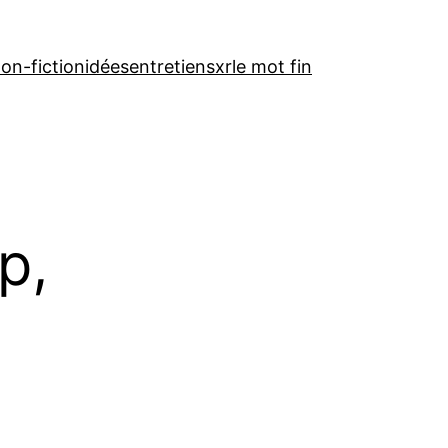
on-fiction
idées
entretiens
xr
le mot fin
p,