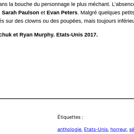
s dans la bouche du personnage le plus méchant. L’absen
e
Sarah Paulson
et
Evan Peters
. Malgré quelques petit
 sur des clowns ou des poupées, mais toujours inférieur
lchuk et Ryan Murphy. Etats-Unis 2017.
a
r
atsApp
Google
Translate
Étiquettes :
anthologie
, 
Etats-Unis
, 
horreur
, 
sé