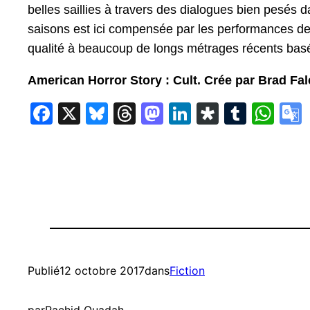
belles saillies à travers des dialogues bien pesé
saisons est ici compensée par les performances d
qualité à beaucoup de longs métrages récents basés
American Horror Story : Cult. Crée par Brad Fa
Facebook
X
Bluesky
Threads
Mastodon
LinkedIn
Diaspor
Tumbl
Wh
Publié
12 octobre 2017
dans
Fiction
par
Rachid Ouadah