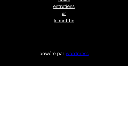
entretiens
xr
le mot fin
powéré par
wordpress