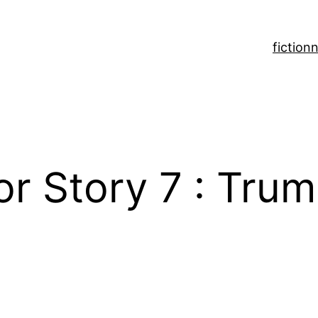
fiction
n
r Story 7 : Trum