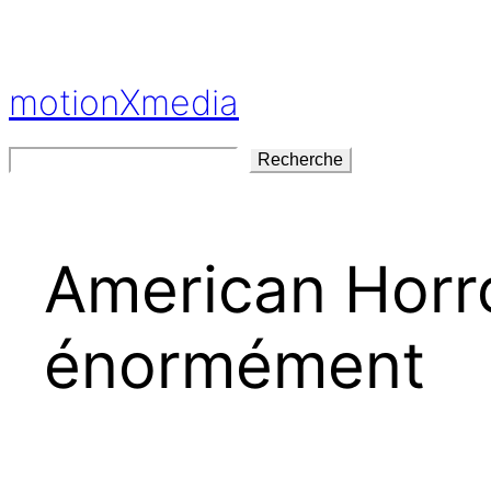
Aller
au
contenu
motionXmedia
Rechercher
Recherche
American Horro
énormément