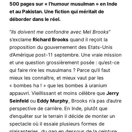
500 pages sur « l’humour musulman » en Inde
et au Pakistan. Une fiction qui méritait de
déborder dans le réel.
“
Ils doivent me confondre avec Mel Brooks
”
s’exclame
Richard Brooks
quand il reçoit la
proposition du gouvernement des Etats-Unis
d’Amérique post-11 septembre. Une vraie mission
et une question grossièrement posée : qu’est-ce
qui faire rire les musulmans ? Parce qu’il faut
mieux les connaître, et mieux vaut par les
« bombes ha ! » que les bombes à uranium
appauvri. Vieillissant et moins célèbre que
Jerry
Seinfeld
ou
Eddy Murphy
, Brooks n’a pas d’autre
perspective de carrière. En Inde, plutôt que
d’enquêter sur le terrain il décide de monter un
spectacle où il essaie plusieurs formes de
plaisanteries, du gag en dessous de la ceinture