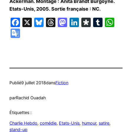
Ackerman. Montage : Anita Brandt Burgoyne.
Etats-Unis, 2005. Sortie française : NC.
Facebook
X
Bluesky
Threads
Mastodon
LinkedIn
Diaspora
Tumbl
Wha
Google
Translate
Publié
9 juillet 2018
dans
Fiction
par
Rachid Ouadah
Étiquettes :
Charlie Hebdo
, 
comédie
, 
Etats-Unis
, 
humour
, 
satire
, 
stand-up