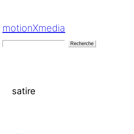
Aller
au
contenu
motionXmedia
Rechercher
Recherche
satire