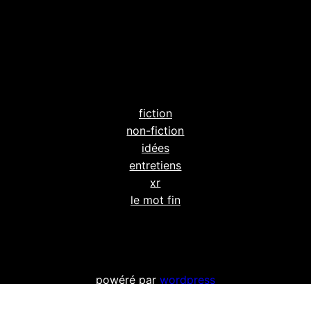
fiction
non-fiction
idées
entretiens
xr
le mot fin
powéré par
wordpress