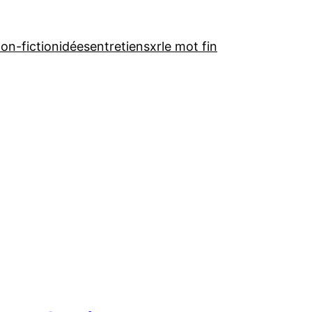
on-fiction
idées
entretiens
xr
le mot fin