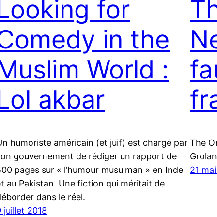
Looking for
Th
Comedy in the
Ne
Muslim World :
fa
Lol akbar
fr
Un humoriste américain (et juif) est chargé par
The On
son gouvernement de rédiger un rapport de
Groland
500 pages sur « l’humour musulman » en Inde
21 mai
et au Pakistan. Une fiction qui méritait de
déborder dans le réel.
 juillet 2018