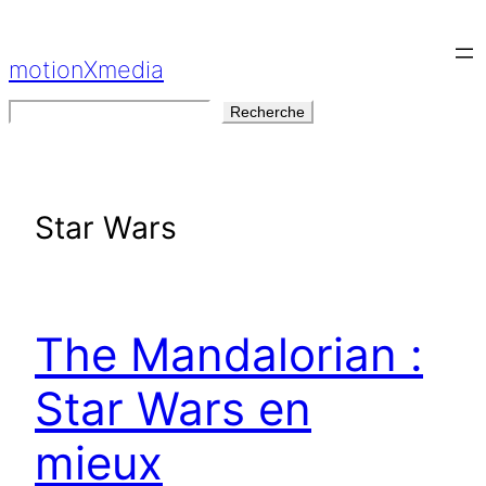
Aller
au
motionXmedia
contenu
Rechercher
Recherche
Star Wars
The Mandalorian :
Star Wars en
mieux