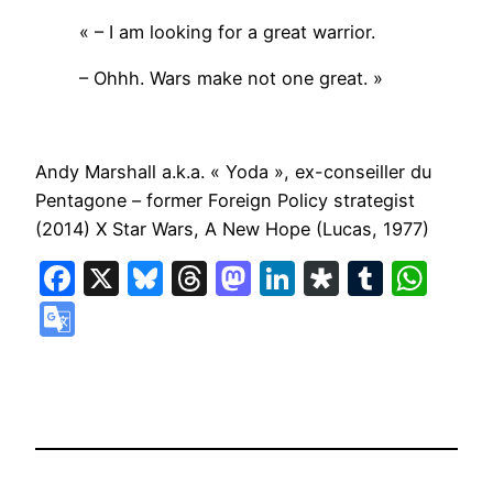
« – I am looking for a great warrior.
– Ohhh. Wars make not one great. »
Andy Marshall a.k.a. « Yoda », ex-conseiller du
Pentagone – former Foreign Policy strategist
(2014) X Star Wars, A New Hope (Lucas, 1977)
Facebook
X
Bluesky
Threads
Mastodon
LinkedIn
Diaspora
Tumbl
Wha
Google
Translate