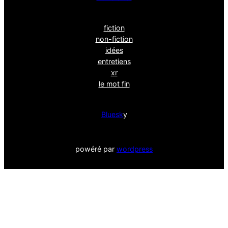
fiction
non-fiction
idées
entretiens
xr
le mot fin
Bluesk
y
powéré par
wordpress