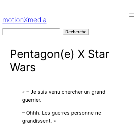
Aller
au
motionXmedia
contenu
Rechercher
Recherche
Pentagon(e) X Star
Wars
« – Je suis venu chercher un grand
guerrier.
– Ohhh. Les guerres personne ne
grandissent. »