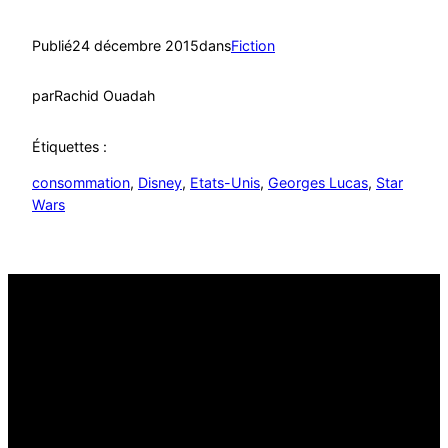
Publié
24 décembre 2015
dans
Fiction
par
Rachid Ouadah
Étiquettes :
consommation
, 
Disney
, 
Etats-Unis
, 
Georges Lucas
, 
Star
Wars