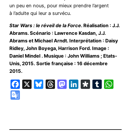
un peu en nous, pour mieux prendre l’argent
à l’adulte qui leur a survécu.
Star Wars : le réveil de la Force
. Réalisation : J.J.
Abrams. Scénario : Lawrence Kasdan, J.J.
Abrams et Michael Arndt. Interprétation : Daisy
Ridley, John Boyega, Harrison Ford. Image :
Daniel Mindel . Musique : John Williams ; Etats-
Unis, 2015. Sortie française : 16 décembre
2015.
Facebook
X
Bluesky
Threads
Mastodon
LinkedIn
Diaspora
Tumbl
Wha
Google
Translate