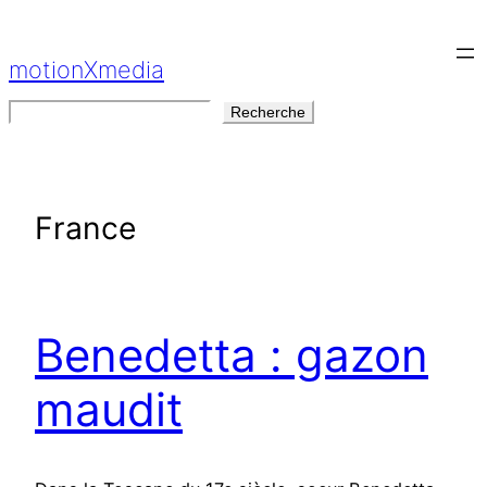
Aller
au
motionXmedia
contenu
Rechercher
Recherche
France
Benedetta : gazon
maudit