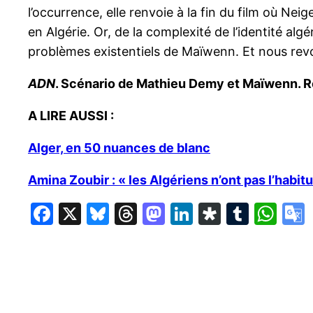
l’occurrence, elle renvoie à la fin du film où Ne
en Algérie. Or, de la complexité de l’identité algé
problèmes existentiels de Maïwenn. Et nous revoil
ADN
. Scénario de Mathieu Demy et Maïwenn. Réa
A LIRE AUSSI :
Alger, en 50 nuances de blanc
Amina Zoubir : « les Algériens n’ont pas l’habit
Facebook
X
Bluesky
Threads
Mastodon
LinkedIn
Diaspor
Tumbl
Wh