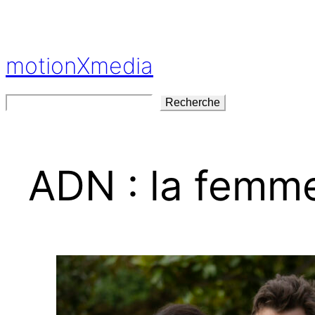
Aller
au
contenu
motionXmedia
Rechercher
Recherche
ADN : la femme 