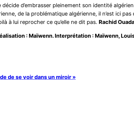
ige décide d’embrasser pleinement son identité algérie
rienne, de la problématique algérienne, il n’est ici pas
à à lui reprocher ce qu’elle ne dit pas.
Rachid Ouad
lisation : Maïwenn. Interprétation : Maïwenn, Louis
ude de se voir dans un miroir »
a
r
atsApp
Google
Translate