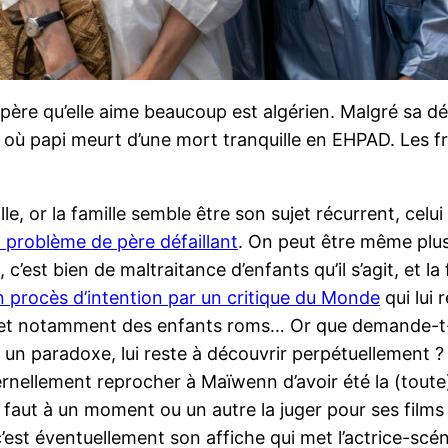
père qu’elle aime beaucoup est algérien. Malgré sa dés
ur où papi meurt d’une mort tranquille en EHPAD. Les 
, or la famille semble être son sujet récurrent, celui q
 problème de père défaillant
. On peut être même plus 
c’est bien de maltraitance d’enfants qu’il s’agit, et la
n procès d’intention par un critique du Monde
qui lui 
le, et notamment des enfants roms… Or que demande-t-
s un paradoxe, lui reste à découvrir perpétuellement ? E
ernellement reprocher à Maïwenn d’avoir été la (toute
Il faut à un moment ou un autre la juger pour ses film
est éventuellement son affiche qui met l’actrice-scéna