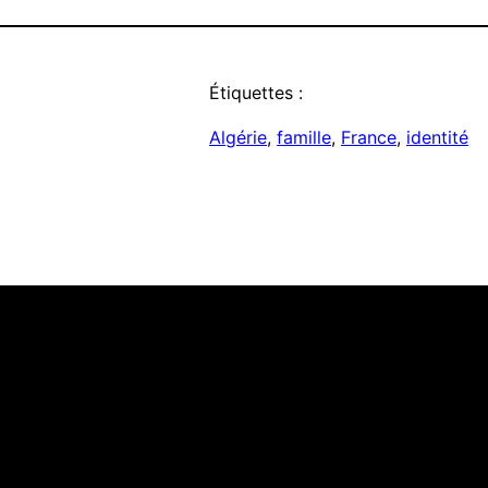
Étiquettes :
Algérie
, 
famille
, 
France
, 
identité