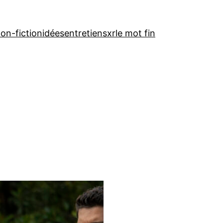
on-fiction
idées
entretiens
xr
le mot fin