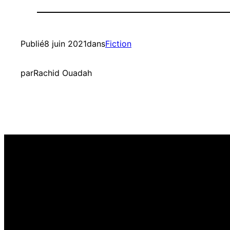
Publié
8 juin 2021
dans
Fiction
par
Rachid Ouadah