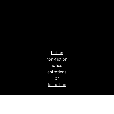
fiction
non-fiction
idées
entretiens
xr
le mot fin
powéré par
wordpress