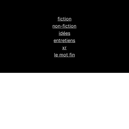
fiction
non-fiction
idées
entretiens
xr
le mot fin
powéré par
wordpress