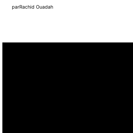
par
Rachid Ouadah