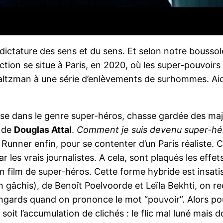
 dictature des sens et du sens. Et selon notre bousso
ction se situe à Paris, en 2020, où les super-pouvoi
tzman à une série d’enlèvements de surhommes. Aidés
aise dans le genre super-héros, chasse gardée des majo
m de
Douglas Attal
.
Comment je suis devenu super-hé
Runner enfin, pour se contenter d’un Paris réaliste. C
r les vrais journalistes. A cela, sont plaqués les effet
un film de super-héros. Cette forme hybride est insati
n gâchis), de Benoît Poelvoorde et Leïla Bekhti, on r
ringards quand on prononce le mot “pouvoir”. Alors p
oit l’accumulation de clichés : le flic mal luné mais d