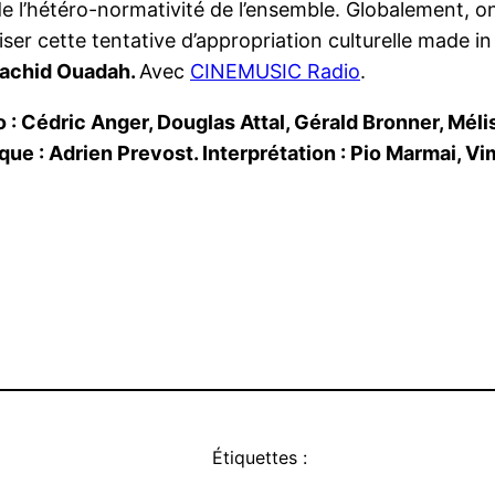
e l’hétéro-normativité de l’ensemble. Globalement, on
er cette tentative d’appropriation culturelle made in
achid Ouadah.
Avec
CINEMUSIC Radio
.
o : Cédric Anger, Douglas Attal, Gérald Bronner, Méli
que : Adrien Prevost. Interprétation : Pio Marmai, Vi
a
r
atsApp
Google
Translate
Étiquettes :