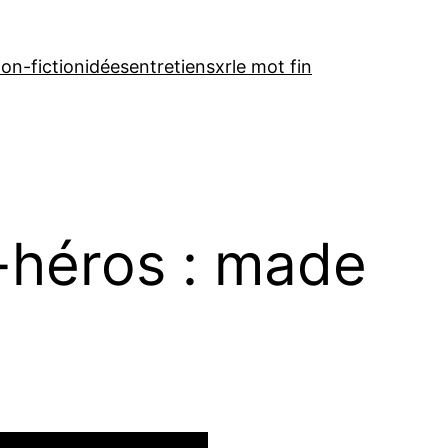
on-fiction
idées
entretiens
xr
le mot fin
-héros : made