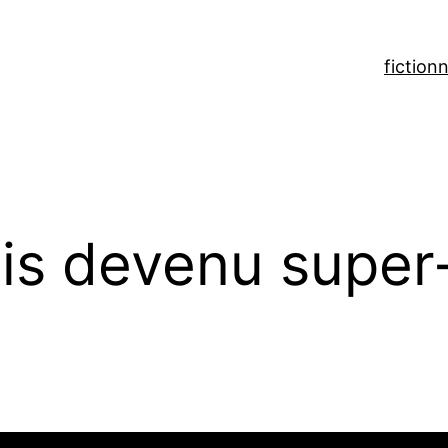
fiction
n
is devenu super