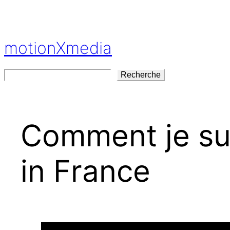
Aller
au
contenu
motionXmedia
Rechercher
Recherche
Comment je su
in France