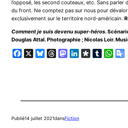
l’opposé, les second couteaux, etc. Sans parler d
du front. Ne comptez pas sur nous pour dévaloris
exclusivement sur le territoire nord-américain.
R
Comment je suis devenu super-héros
. Scénari
Douglas Attal. Photographie ; Nicolas Loir. Musi
Facebook
X
Bluesky
Threads
Mastodon
LinkedIn
Diaspor
Tumbl
Wh
Publié
14 juillet 2021
dans
Fiction