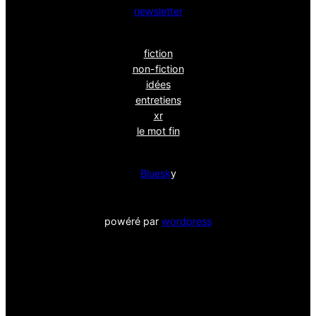
newsletter
fiction
non-fiction
idées
entretiens
xr
le mot fin
Bluesk
y
powéré par
wordpress