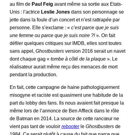
au film de
Paul Feig
avant même sa sortie aux Etats-
Unis : l’actrice
Leslie Jones
dans son personnage se
jette dans la foule d’un concert et n’est rattrapée par
personne. Elle s’exclame : «
c’est parce que je suis
une femme ou parce que je suis noire ?!
». On fait
défiler quelques critiques sur IMDB, elles sont toutes
sans appel,
Ghostbusters
version 2016 serait un navet
dont chaque gag «
tombe à côté de la plaque
». Le
réalisateur aurait même reçu des menaces de mort
pendant la production.
En fait, cette campagne de haine pathologiquement
misogyne et raciste est quasiment une habitude de la
part du lobby des fans. Ils nous avaient fait presque la
même lors de l’annonce de Ben Affleck dans le rôle
de Batman en 2014. La source de cette rancœur ne
vient pas tant de vouloir
rebooter
le
Ghostbusters
de
1984. Ce serait plutôt à cause du fait que parce que