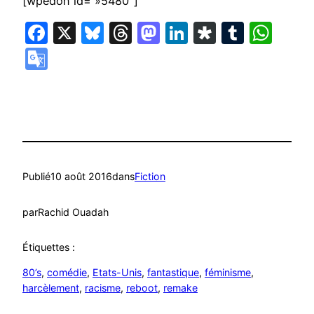
[wpedon id= »5480″]
Facebook
X
Bluesky
Threads
Mastodon
LinkedIn
Diaspora
Tumbl
Wha
Google
Translate
Publié
10 août 2016
dans
Fiction
par
Rachid Ouadah
Étiquettes :
80’s
, 
comédie
, 
Etats-Unis
, 
fantastique
, 
féminisme
, 
harcèlement
, 
racisme
, 
reboot
, 
remake