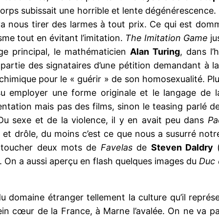
corps subissait une horrible et lente dégénérescence. 
a nous tirer des larmes à tout prix. Ce qui est do
sme tout en évitant l’imitation.
The Imitation Game
ju
ge principal, le mathématicien
Alan Turing
, dans l’
 partie des signataires d’une pétition demandant à la
himique pour le « guérir » de son homosexualité. Plu
u employer une forme originale et le langage de la
entation mais pas des films, sinon le teasing parlé d
u sexe et de la violence, il y en avait peu dans
Pa
ur et drôle, du moins c’est ce que nous a susurré no
s toucher deux mots de
Favelas
de
Steven Daldry
. On a aussi aperçu en flash quelques images du
Duc 
u domaine étranger tellement la culture qu’il repré
lein cœur de la France, à Marne l’avalée. On ne va pa