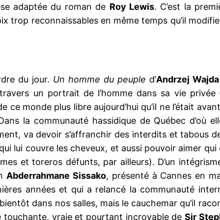
èse adaptée du roman de
Roy Lewis
. C’est la prem
x trop reconnaissables en même temps qu’il modifie le
rdre du jour.
Un homme du peuple
d’
Andrzej Wajda
avers un portrait de l’homme dans sa vie privée 
ce monde plus libre aujourd’hui qu’il ne l’était avant 
 Dans la communauté hassidique de Québec d’où elle
t, va devoir s’affranchir des interdits et tabous d
i lui couvre les cheveux, et aussi pouvoir aimer qui e
s et toreros défunts, par ailleurs). D’un intégrisme 
en
Abderrahmane Sissako
, présenté à Cannes en mai
nières années et qui a relancé la communauté intern
bientôt dans nos salles, mais le cauchemar qu’il raco
ire touchante, vraie et pourtant incroyable de
Sir Ste