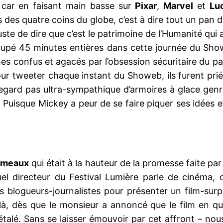
, car en faisant main basse sur
Pixar
,
Marvel
et
Lu
des quatre coins du globe, c’est à dire tout un pan d
juste de dire que c’est le patrimoine de l’Humanité qui
upé 45 minutes entières dans cette journée du Sho
 confus et agacés par l’obsession sécuritaire du pat
 tweeter chaque instant du Showeb, ils furent priés 
regard pas ultra-sympathique d’armoires à glace genr
. Puisque Mickey a peur de se faire piquer ses idées 
rémeaux
qui était à la hauteur de la promesse faite pa
el directeur du Festival Lumière parle de cinéma, 
 blogueurs-journalistes pour présenter un film-surp
là, dès que le monsieur a annoncé que le film en qu
 détalé. Sans se laisser émouvoir par cet affront – no