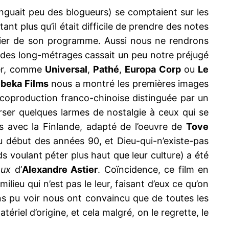
tinguait peu des blogueurs) se comptaient sur les
ant plus qu’il était difficile de prendre des notes
papier de son programme. Aussi nous ne rendrons
té des long-métrages cassait un peu notre préjugé
ier, comme
Universal
,
Pathé
,
Europa Corp
ou
Le
beka Films
nous a montré les premières images
coproduction franco-chinoise distinguée par un
rser quelques larmes de nostalgie à ceux qui se
is avec la Finlande, adapté de l’oeuvre de
Tove
u début des années 90, et Dieu-qui-n’existe-pas
ds voulant péter plus haut que leur culture) a été
eux
d’
Alexandre Astier
. Coïncidence, ce film en
eu qui n’est pas le leur, faisant d’eux ce qu’on
s pu voir nous ont convaincu que de toutes les
ériel d’origine, et cela malgré, on le regrette, le