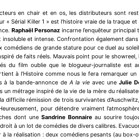
eurs en chair et en os, les distributeurs sont rest
r « Sérial Killer 1 » est l’histoire vraie de la traque
ance.
Raphaël Personaz
incarne l’enquêteur principal
t insoluble et intense. Confrontation également dan
deux comédiens de grande stature pour ce duel au solei
r inspiré de faits réels. Mauvais point pour le showre
s du film oublie que le blogueur-journaliste est a
partient à l’Histoire comme nous le fera remarquer u
és à la bande-annonce de
A la vie
avec une
Julie 
un métrage inspiré de la vie de la mère du réalisat
a difficile rémission de trois survivantes d’Auschwitz
 Heureusement, pour détendre vraiment l’atmosphèr
oches dont une
Sandrine Bonnaire
au sourire toujo
roit à un lot de comédies de divers calibres. Evacuon
à la réalisation : deux comédiens pesants (au box-o