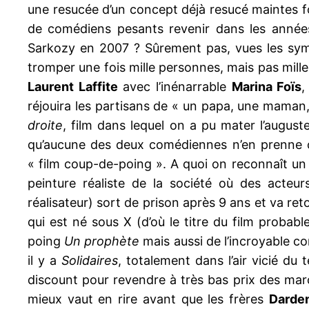
une resucée d’un concept déjà resucé maintes f
de comédiens pesants revenir dans les années 
Sarkozy en 2007 ? Sûrement pas, vues les sympat
tromper une fois mille personnes, mais pas mille 
Laurent Laffite
avec l’inénarrable
Marina Foïs
,
réjouira les partisans de « un papa, une maman,
droite
, film dans lequel on a pu mater l’august
qu’aucune des deux comédiennes n’en prenne o
« film coup-de-poing ». A quoi on reconnaît un 
peinture réaliste de la société où des acte
réalisateur) sort de prison après 9 ans et va ret
qui est né sous X (d’où le titre du film probab
poing
Un prophète
mais aussi de l’incroyable 
il y a
Solidaires
, totalement dans l’air vicié du
discount pour revendre à très bas prix des mar
mieux vaut en rire avant que les frères
Darde