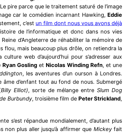
Le pire parce que le traitement saturé de l’image
mmage car le comédien incarnant Hawking,
Eddie
stement, c’est
un film dont nous vous avons déjà
histoire de l’informatique et donc dans nos vies
 Reine d’Angleterre de réhabiliter la mémoire de
s flou, mais beaucoup plus drôle, on retiendra la
 culture web d’aujourd’hui pour s’adresser aux
e
Ryan Gosling
et
Nicolas Winding Refn
, et une
ddington
, les aventures d’un ourson à Londres.
tre âme d’enfant tout au fond de nous. Submergé
(
Billy Elliot)
, sorte de mélange entre
Slum Dog
de Burbundy
, troisième film de
Peter Strickland
,
sente s’est répandue mondialement, d’autant plus
s non plus aller jusqu’à affirmer que
Mickey
fait