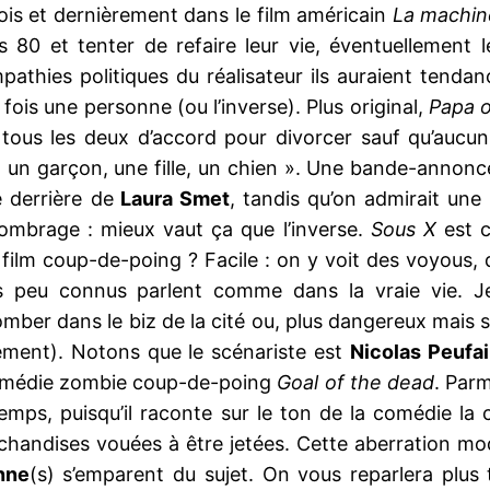
ois et dernièrement dans le film américain
La machin
80 et tenter de refaire leur vie, éventuellement l
hies politiques du réalisateur ils auraient tendanc
fois une personne (ou l’inverse). Plus original,
Papa 
 tous les deux d’accord pour divorcer sauf qu’aucu
 un garçon, une fille, un chien ». Une bande-annonce
e derrière de
Laura Smet
, tandis qu’on admirait une 
mbrage : mieux vaut ça que l’inverse.
Sous X
est 
film coup-de-poing ? Facile : on y voit des voyous,
urs peu connus parlent comme dans la vraie vie. 
omber dans le biz de la cité ou, plus dangereux mais sa
lement). Notons que le scénariste est
Nicolas Peufail
comédie zombie coup-de-poing
Goal of the dead
. Parm
 temps, puisqu’il raconte sur le ton de la comédie la
chandises vouées à être jetées. Cette aberration mod
nne
(s) s’emparent du sujet. On vous reparlera plus