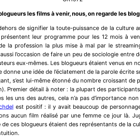
logueurs les films à venir, nous, on regarde les blo
ehors de signifier la toute-puissance de la culture 
rs présentent leur programme pour les 12 mois à ven
e la profession la plus mise à mal par le streamin
té aussi l’occasion de faire un peu de sociologie ent
ibuteurs eux-mêmes. Les blogueurs étaient venus en 
 donne une idée de l’éclatement de la parole écrite s
égant, s’est lui-même étonné du nombre croissant de 
. Premier détail à noter : la plupart des participant
es les uns des autres, cela n’a pas d’importance non
chdel
est positif : il y avait beaucoup de personnag
s aucun film réalisé par une femme ce jour là. Juge
rité de ces blogueurs étaient des représentants de la 
tuition.