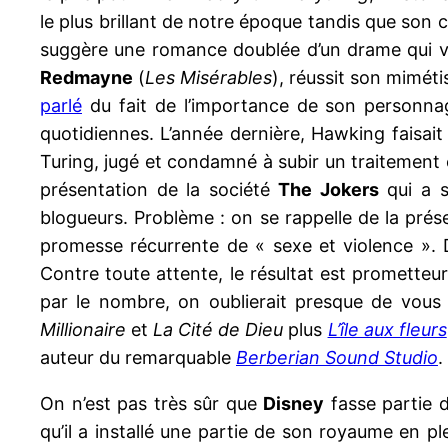
le plus brillant de notre époque tandis que son 
suggère une romance doublée d’un drame qui v
Redmayne
(
Les Misérables
), réussit son miméti
parlé
du fait de l’importance de son personna
quotidiennes. L’année dernière, Hawking faisait
Turing, jugé et condamné à subir un traitement c
présentation de la société
The Jokers
qui a s
blogueurs. Problème : on se rappelle de la prés
promesse récurrente de « sexe et violence ». D
Contre toute attente, le résultat est promette
par le nombre, on oublierait presque de vou
Millionaire
et
La Cité de Dieu
plus
L’île aux fleurs
auteur du remarquable
Berberian Sound Studio
.
On n’est pas très sûr que
Disney
fasse partie d
qu’il a installé une partie de son royaume en p