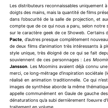
Les distributeurs reconnaissables uniquement à l
doigts des mains, mais la quantité de films présen
dans l’obscurité de la salle de projection, et
compte que de ce qui nous a paru, selon notre se
sur le caractère geek de ce Showeb. Certains d
Pacte
, d’autres presque complètement nouve
de deux films d’animation très intéressants à pl
style unique, très éloigné de ce qui se fait de
souviennent de ces personnages :
Les Moomins
Jansson
. Les Moomins avaient déjà connu une a
merci, ce long-métrage d’inspiration sociétale (l
réalisé en animation traditionnelle. Ce qui n’es
images de synthèse aborde la même thématique qu
appelle communément en Gaule de gauche des « 
dénaturations qu’a subi dernièrement l’oeuvre d’Ud
traitement en volume.