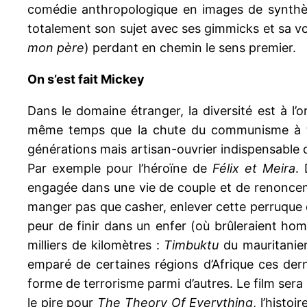
comédie anthropologique en images de synth
totalement son sujet avec ses gimmicks et sa voi
mon père
) perdant en chemin le sens premier.
On s’est fait Mickey
Dans le domaine étranger, la diversité est à l’o
même temps que la chute du communisme à tr
générations mais artisan-ouvrier indispensable de 
Par exemple pour l’héroïne de
Félix et Meira
.
engagée dans une vie de couple et de renoncemen
manger pas que casher, enlever cette perruque qu
peur de finir dans un enfer (où brûleraient homme
milliers de kilomètres :
Timbuktu
du mauritani
emparé de certaines régions d’Afrique ces der
forme de terrorisme parmi d’autres. Le film sera 
le pire pour
The Theory Of Everything
, l’histo