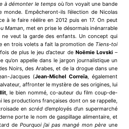
e à démonter le temps
où l’on voyait une bande
e monde. Empêcheront-ils l’élection de Nicolas
e à le faire réélire en 2012 puis en 17. On peut
ou Maman
, met en prise le désormais inénarrable
n ne veut la garde des enfants. Un concept qui
 en trois volets a fait la promotion de
Tiens-toi
fois de plus le jeu d’acteur de
Noëmie Lovski
–
ce qu’on appelle dans le jargon journalistique un
 des Noirs, des Arabes, et de la drogue dans une
Jean-Jacques (
Jean-Michel Correïa
, également
lvateur, affronter le mystère de ses origines, lui
lit
, le bien nommé, co-auteur du film coup-de-
i les productions françaises dont on se rappelle,
 croisade en
scréd
d’employés d’un supermarché
erne porte le nom de gaspillage alimentaire, et
 tard de
Pourquoi j’ai pas mangé mon père
une