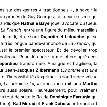
és sur des genres « traditionnels », à savoir la
 et du procès de Guy Georges, ce tueur en série qui
 tandis que
Nathalie Baye
joue l’avocate du tueur.
s
La French
, entre une figure du milieu marseillais
l du midi, et ce sont
Dujardin
et
Lelouche
qui se
el, la très longue bande-annonce de
La French
, qui
ussi le premier spectateur. Et de dévoiler trop
n collègue. Pour détendre l’atmosphère après ces
Depardieu
transformée. Amaigrie et fragilisée, la
eur
Jean-Jacques Zilbermann
(
L’homme est une
, et l’impossibilité d’exprimer la souffrance vécue
e,
La dernière leçon
nous montrait une
Marthe
urs aussi solaire. Heureusement, pour vraiment
s tout de suite le
Bis
de
Dominique Farrugia
qui
ffice),
Kad Merad
et
Frank Dubosc
, interprètent