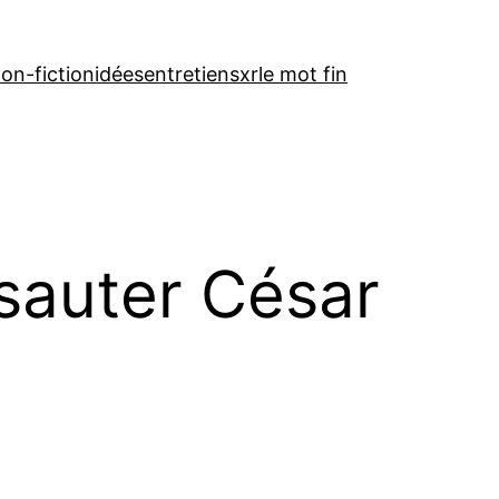
on-fiction
idées
entretiens
xr
le mot fin
sauter César