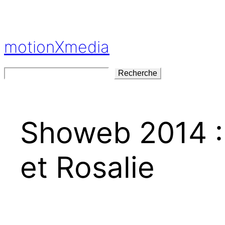
Aller
au
contenu
motionXmedia
Rechercher
Recherche
Showeb 2014 : 
et Rosalie