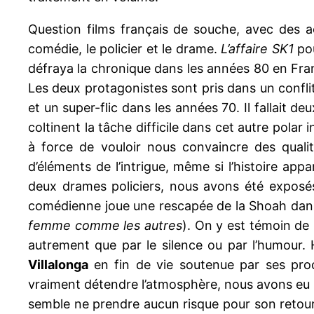
Question films français de souche, avec des act
comédie, le policier et le drame.
L’affaire SK1
pou
défraya la chronique dans les années 80 en Fr
Les deux protagonistes sont pris dans un confli
et un super-flic dans les années 70. Il fallait 
coltinent la tâche difficile dans cet autre pola
à force de vouloir nous convaincre des qualité
d’éléments de l’intrigue, même si l’histoire ap
deux drames policiers, nous avons été expos
comédienne joue une rescapée de la Shoah dans 
femme comme les autres
). On y est témoin de l
autrement que par le silence ou par l’humour.
Villalonga
en fin de vie soutenue par ses pr
vraiment détendre l’atmosphère, nous avons eu d
semble ne prendre aucun risque pour son retour 