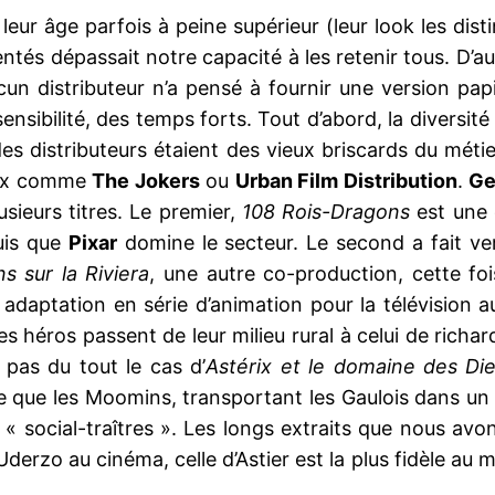
eur âge parfois à peine supérieur (leur look les dis
tés dépassait notre capacité à les retenir tous. D’aut
 aucun distributeur n’a pensé à fournir une version 
nsibilité, des temps forts. Tout d’abord, la diversi
es distributeurs étaient des vieux briscards du mét
aux comme
The Jokers
ou
Urban Film Distribution
.
Ge
usieurs titres. Le premier,
108 Rois-Dragons
est une 
puis que
Pixar
domine le secteur. Le second a fait ve
 sur la Riviera
, une autre co-production, cette fo
daptation en série d’animation pour la télévision a
es héros passent de leur milieu rural à celui de richar
t pas du tout le cas d’
Astérix et le domaine des Di
e les Moomins, transportant les Gaulois dans un mili
social-traîtres ». Les longs extraits que nous avon
erzo au cinéma, celle d’Astier est la plus fidèle au mat