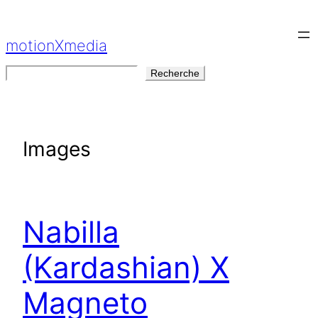
Aller
au
motionXmedia
contenu
Rechercher
Recherche
Images
Nabilla
(Kardashian) X
Magneto