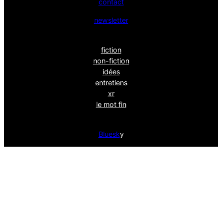
contact
newsletter
fiction
non-fiction
idées
entretiens
xr
le mot fin
Bluesk
y
powéré par
wordpress