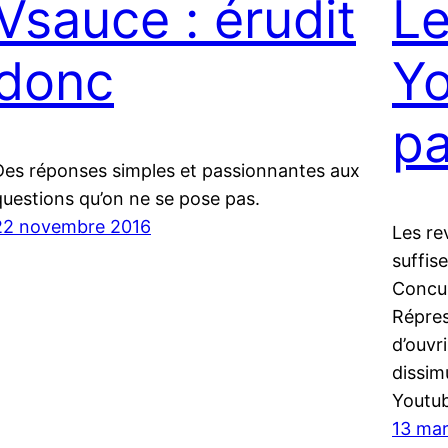
Vsauce : érudit
Le
donc
Yo
p
Des réponses simples et passionnantes aux
questions qu’on ne se pose pas.
22 novembre 2016
Les re
suffis
Concur
Répres
d’ouvr
dissim
Youtub
13 mar