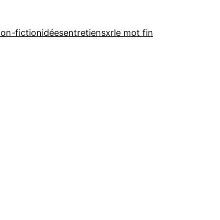
on-fiction
idées
entretiens
xr
le mot fin