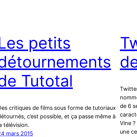
Les petits
Tw
détournements
de
de Tutotal
Twitte
nommée
de 6 s
Des critiques de films sous forme de tutoriaux
caract
détournés, c’est possible, et ça passe même à
Vine ?
a télévision.
une ce
24 mars 2015