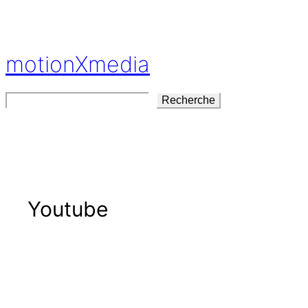
Aller
au
contenu
motionXmedia
Rechercher
Recherche
Youtube