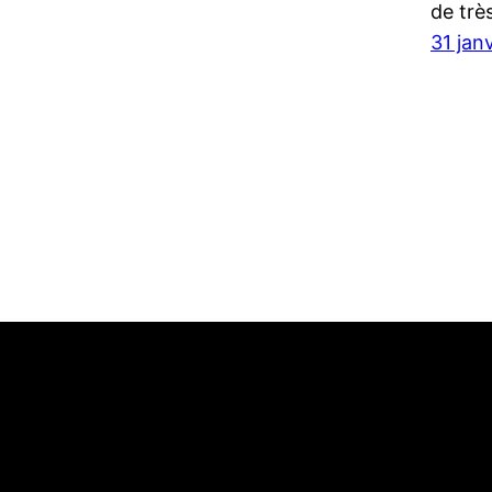
de trè
31 jan