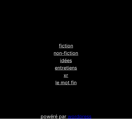
fiction
non-fiction
idées
entretiens
xr
le mot fin
powéré par
wordpress