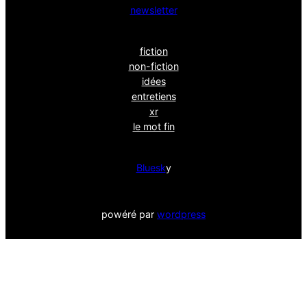
newsletter
fiction
non-fiction
idées
entretiens
xr
le mot fin
Bluesk
y
powéré par
wordpress