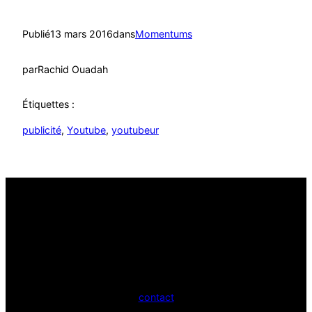
Publié
13 mars 2016
dans
Momentums
par
Rachid Ouadah
Étiquettes :
publicité
, 
Youtube
, 
youtubeur
contact