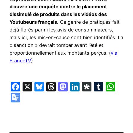
d’ouvrir une enquête contre le placement
dissimulé de produits dans les vidéos des
Youtubeurs français.
Ce genre de pratiques fait
déjà florès parmi les avis de consommateurs,
mais ici, les mis-en-cause sont bien identifiés. La
« sanction » devrait tomber avant l’été et
proportionnellement aux montants perçus. (
via
FranceTV
)
Facebook
X
Bluesky
Threads
Mastodon
LinkedIn
Diaspora
Tumbl
Wha
Google
Translate