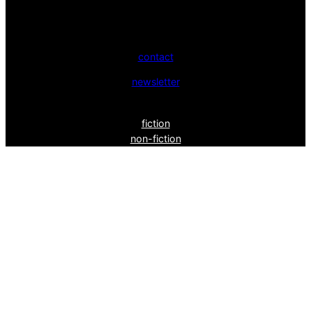
contact
newsletter
fiction
non-fiction
idées
entretiens
xr
le mot fin
Bluesk
y
powéré par
wordpress