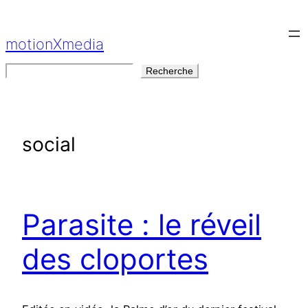
Aller
au
motionXmedia
contenu
Rechercher
Recherche
social
Parasite : le réveil
des cloportes