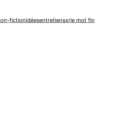
on-fiction
idées
entretiens
xr
le mot fin