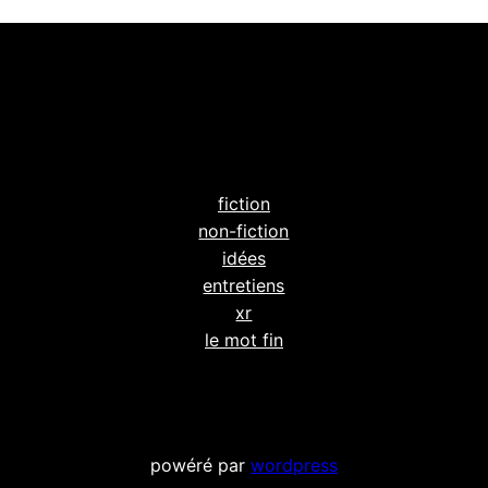
fiction
non-fiction
idées
entretiens
xr
le mot fin
powéré par
wordpress