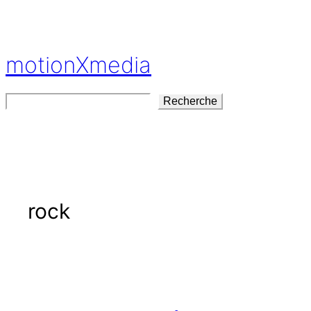
Aller
au
contenu
motionXmedia
Rechercher
Recherche
rock