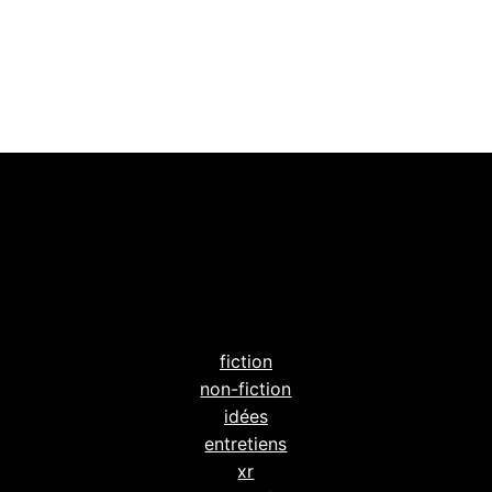
fiction
non-fiction
idées
entretiens
xr