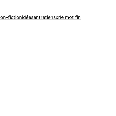
on-fiction
idées
entretiens
xr
le mot fin