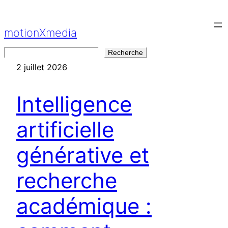
Aller
au
motionXmedia
contenu
Rechercher
Recherche
2 juillet 2026
Intelligence
artificielle
générative et
recherche
académique :