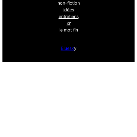
non-fiction
idées
entretiens
xr
le mot fin
Bluesk
y
powéré par
wordpress