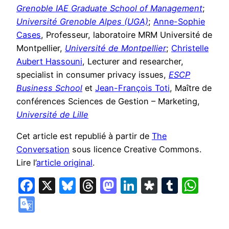
Grenoble IAE Graduate School of Management
;
Université Grenoble Alpes (UGA)
;
Anne-Sophie
Cases
, Professeur, laboratoire MRM Université de
Montpellier,
Université de Montpellier
;
Christelle
Aubert Hassouni
, Lecturer and researcher,
specialist in consumer privacy issues,
ESCP
Business School
et
Jean-François Toti
, Maître de
conférences Sciences de Gestion – Marketing,
Université de Lille
Cet article est republié à partir de
The
Conversation
sous licence Creative Commons.
Lire l’
article original
.
Facebook
X
Bluesky
Threads
Mastodon
LinkedIn
Diaspora
Tumbl
Wha
Google
Translate