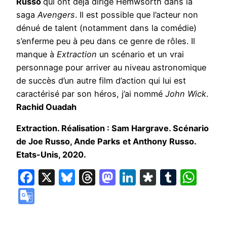
Russo
qui ont déjà dirigé Hemwsorth dans la
saga
Avengers
. Il est possible que l’acteur non
dénué de talent (notamment dans la comédie)
s’enferme peu à peu dans ce genre de rôles. Il
manque à
Extraction
un scénario et un vrai
personnage pour arriver au niveau astronomique
de succès d’un autre film d’action qui lui est
caractérisé par son héros, j’ai nommé
John Wick
.
Rachid Ouadah
Extraction. Réalisation : Sam Hargrave. Scénario
de Joe Russo, Ande Parks
et Anthony Russo.
Etats-Unis, 2020.
Facebook
X
Bluesky
Threads
Mastodon
LinkedIn
Diaspora
Tumbl
Wha
Google
Translate