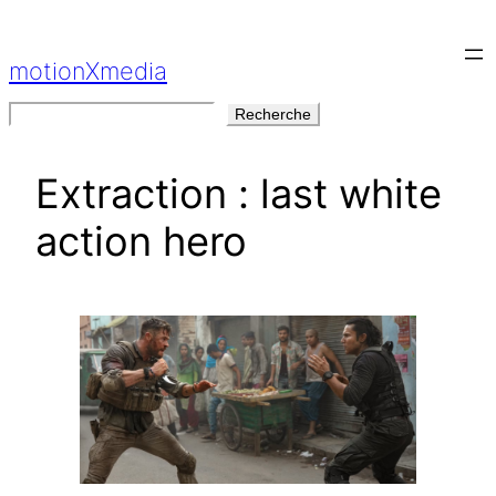
Aller
au
motionXmedia
contenu
Rechercher
Recherche
Extraction : last white
action hero