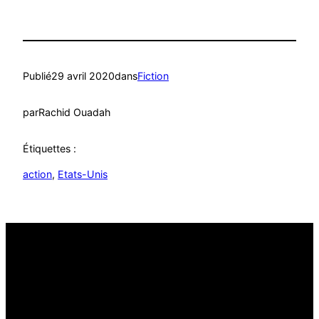
Publié
29 avril 2020
dans
Fiction
par
Rachid Ouadah
Étiquettes :
action
, 
Etats-Unis