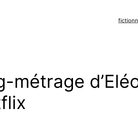
fiction
n
g-métrage d’Eléo
flix