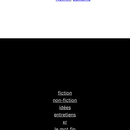
fiction
non-fiction
idées
entretiens
xr
le mot fin