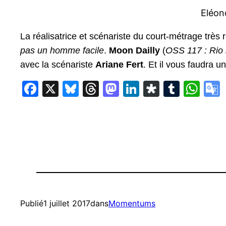
Eléon
La réalisatrice et scénariste du court-métrage trè
pas un homme facile
.
Moon Dailly
(
OSS 117 : Rio 
avec la scénariste
Ariane Fert
. Et il vous faudra
Facebook
X
Bluesky
Threads
Mastodon
LinkedIn
Diaspor
Tumbl
Wh
Publié
1 juillet 2017
dans
Momentums