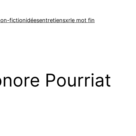
on-fiction
idées
entretiens
xr
le mot fin
nore Pourriat