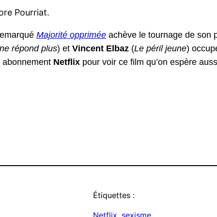
ore Pourriat.
s remarqué
Majorité opprimée
achève le tournage de son p
ne répond plus
) et
Vincent Elbaz
(
Le péril jeune
) occup
 un abonnement
Netflix
pour voir ce film qu’on espère auss
a
r
atsApp
Google
Translate
Étiquettes :
Netflix
, 
sexisme