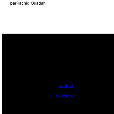
par
Rachid Ouadah
contact
newsletter