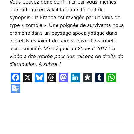
Vous pouvez donc confirmer par vous-mêmes
que l’attente en valait la peine. Rappel du
synopsis : la France est ravagée par un virus de
type « zombie ». Une poignée de survivants nous
promène dans un paysage apocalyptique dans
lequel ils essaient de faire survivre l’essentiel :
leur humanité.
Mise à jour du 25 avril 2017 : la
vidéo a été retirée pour des raisons de droits de
distribution. A suivre ?
Facebook
X
Bluesky
Threads
Mastodon
LinkedIn
Diaspora
Tumbl
Wha
Google
Translate