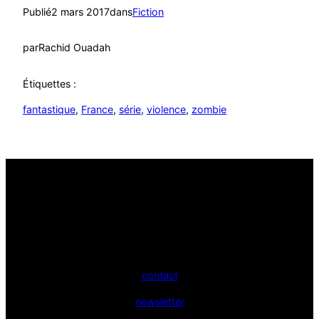
Publié
2 mars 2017
dans
Fiction
par
Rachid Ouadah
Étiquettes :
fantastique
, 
France
, 
série
, 
violence
, 
zombie
contact
newsletter