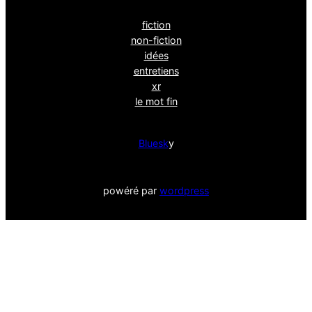
fiction
non-fiction
idées
entretiens
xr
le mot fin
Bluesk
y
powéré par
wordpress