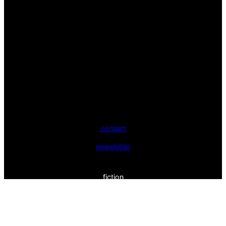
contact
newsletter
fiction
non-fiction
idées
entretiens
xr