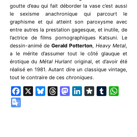
goutte d’eau qui fait déborder la vase c’est aussi
le sexisme anachronique qui parcourt le
graphisme et qui atteint son paroxysme avec
entre autres la prestation gagesque, et inutile, de
l’actrice de films pornographiques Katsuni. Le
dessin-animé de
Gerald Potterton
,
Heavy Metal
,
a le mérite d’assumer tout le côté glauque et
érotique du
Métal Hurlant
original, et d’avoir été
réalisé en 1981. Autant dire un classique vintage,
tout le contraire de ces
chroniques
.
Facebook
X
Bluesky
Threads
Mastodon
LinkedIn
Diaspora
Tumbl
Wha
Google
Translate