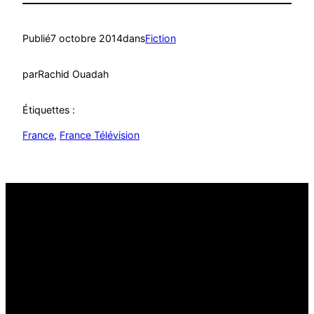
Publié
7 octobre 2014
dans
Fiction
par
Rachid Ouadah
Étiquettes :
France
, 
France Télévision