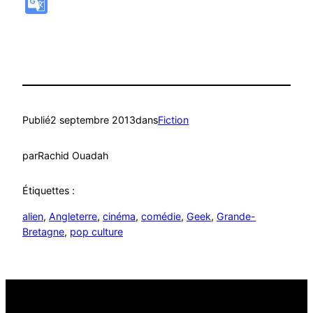
Google
Translate
Publié
2 septembre 2013
dans
Fiction
par
Rachid Ouadah
Étiquettes :
alien
, 
Angleterre
, 
cinéma
, 
comédie
, 
Geek
, 
Grande-
Bretagne
, 
pop culture