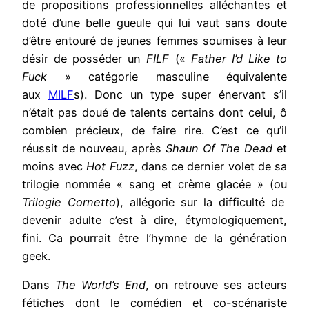
de propositions professionnelles alléchantes et
doté d’une belle gueule qui lui vaut sans doute
d’être entouré de jeunes femmes soumises à leur
désir de posséder un
FILF
(«
Father I’d Like to
Fuck
» catégorie masculine équivalente
aux
MILF
s). Donc un type super énervant s’il
n’était pas doué de talents certains dont celui, ô
combien précieux, de faire rire. C’est ce qu’il
réussit de nouveau, après
Shaun Of The Dead
et
moins avec
Hot Fuzz
, dans ce dernier volet de sa
trilogie nommée « sang et crème glacée » (ou
Trilogie Cornetto
), allégorie sur la difficulté de
devenir adulte c’est à dire, étymologiquement,
fini. Ca pourrait être l’hymne de la génération
geek.
Dans
The World’s End
, on retrouve ses acteurs
fétiches dont le comédien et co-scénariste