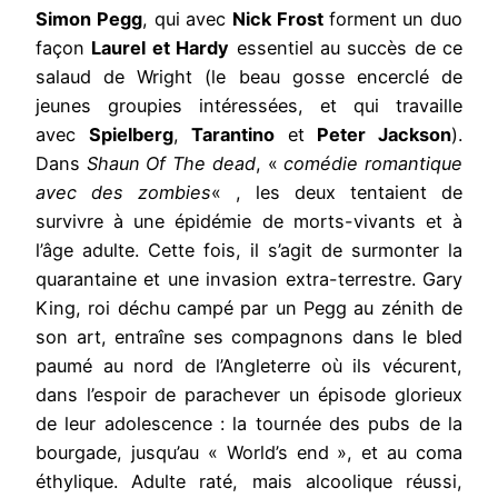
Simon Pegg
, qui avec
Nick Frost
forment un duo
façon
Laurel et Hardy
essentiel au succès de ce
salaud de Wright (le beau gosse encerclé de
jeunes groupies intéressées, et qui travaille
avec
Spielberg
,
Tarantino
et
Peter Jackson
).
Dans
Shaun Of The dead
, «
comédie romantique
avec des zombies
« , les deux tentaient de
survivre à une épidémie de morts-vivants et à
l’âge adulte. Cette fois, il s’agit de surmonter la
quarantaine et une invasion extra-terrestre. Gary
King, roi déchu campé par un Pegg au zénith de
son art, entraîne ses compagnons dans le bled
paumé au nord de l’Angleterre où ils vécurent,
dans l’espoir de parachever un épisode glorieux
de leur adolescence : la tournée des pubs de la
bourgade, jusqu’au « World’s end », et au coma
éthylique. Adulte raté, mais alcoolique réussi,