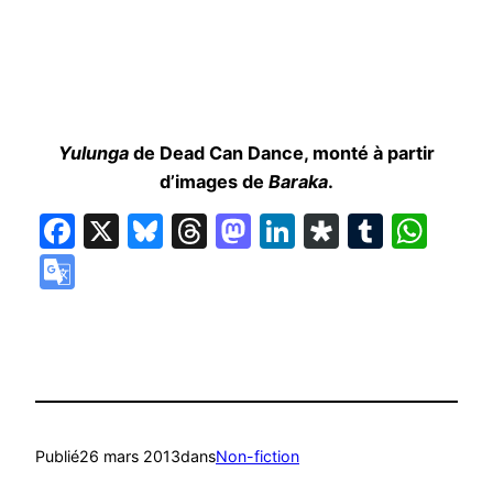
Yulunga
de Dead Can Dance, monté à partir
d’images de
Baraka
.
Facebook
X
Bluesky
Threads
Mastodon
LinkedIn
Diaspora
Tumbl
Wha
Google
Translate
Publié
26 mars 2013
dans
Non-fiction