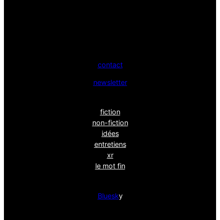
contact
newsletter
fiction
non-fiction
idées
entretiens
xr
le mot fin
Bluesk
y