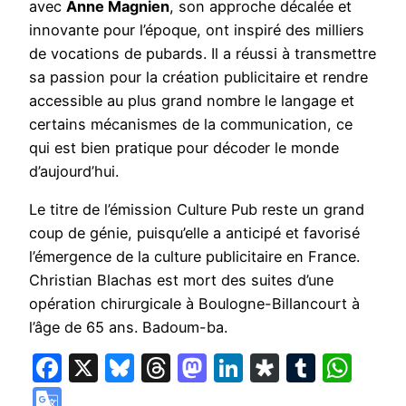
avec
Anne Magnien
, son approche décalée et
innovante pour l’époque, ont inspiré des milliers
de vocations de pubards. Il a réussi à transmettre
sa passion pour la création publicitaire et rendre
accessible au plus grand nombre le langage et
certains mécanismes de la communication, ce
qui est bien pratique pour décoder le monde
d’aujourd’hui.
Le titre de l’émission Culture Pub reste un grand
coup de génie, puisqu’elle a anticipé et favorisé
l’émergence de la culture publicitaire en France.
Christian Blachas est mort des suites d’une
opération chirurgicale à Boulogne-Billancourt à
l’âge de 65 ans. Badoum-ba.
Facebook
X
Bluesky
Threads
Mastodon
LinkedIn
Diaspora
Tumbl
Wha
Google