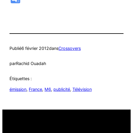
Translate
Publié
6 février 2012
dans
Crossovers
par
Rachid Ouadah
Étiquettes :
émission
, 
France
, 
M6
, 
publicité
, 
Télévision