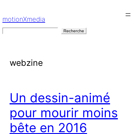
Aller
au
motionXmedia
contenu
Rechercher
Recherche
webzine
Un dessin-animé
pour mourir moins
bête en 2016