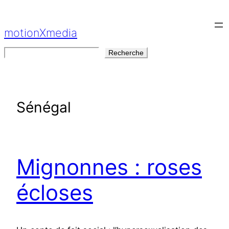
Aller
au
motionXmedia
contenu
Rechercher
Recherche
Sénégal
Mignonnes : roses
écloses