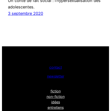
Un conte de fait social : l’hypersexualisation des
adolescentes.
3 septembre 2020
contact
newsletter
fiction
non-fiction
idées
entretiens