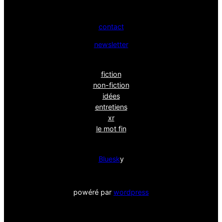
contact
newsletter
fiction
non-fiction
idées
entretiens
xr
le mot fin
Bluesk
y
powéré par
wordpress