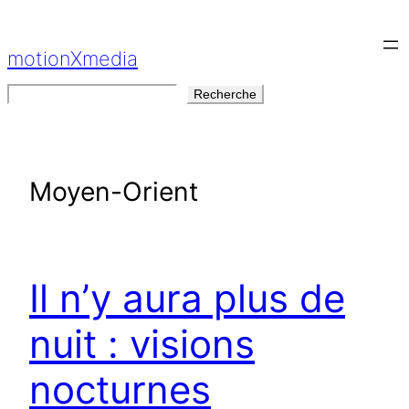
Aller
au
motionXmedia
contenu
Rechercher
Recherche
Moyen-Orient
Il n’y aura plus de
nuit : visions
nocturnes