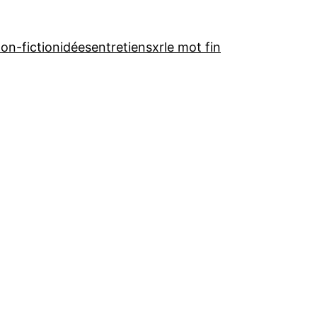
on-fiction
idées
entretiens
xr
le mot fin