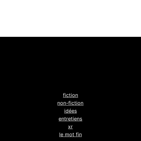
fiction
non-fiction
idées
entretiens
xr
le mot fin