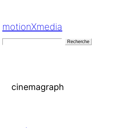
Aller
au
contenu
motionXmedia
Rechercher
Recherche
cinemagraph