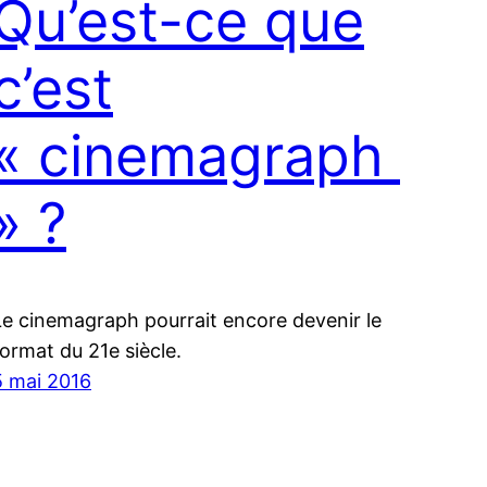
Qu’est-ce que
c’est
« cinemagraph
» ?
Le cinemagraph pourrait encore devenir le
format du 21e siècle.
5 mai 2016