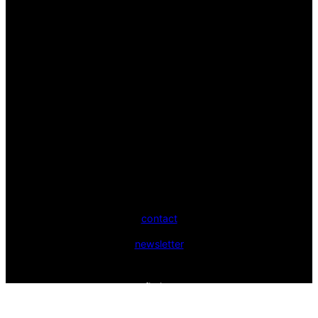
contact
newsletter
fiction
non-fiction
idées