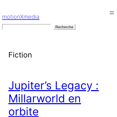
Aller
au
motionXmedia
contenu
Rechercher
Recherche
Fiction
Jupiter’s Legacy :
Millarworld en
orbite