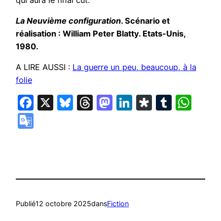
La Neuvième configuration
. Scénario et
réalisation : William Peter Blatty. Etats-Unis,
1980.
A LIRE AUSSI :
La guerre un peu, beaucoup, à la
folie
Facebook
X
Bluesky
Threads
Mastodon
LinkedIn
Diaspora
Tumbl
Wha
Google
Translate
Publié
12 octobre 2025
dans
Fiction