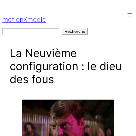
Aller
au
motionXmedia
contenu
Rechercher
Recherche
La Neuvième
configuration : le dieu
des fous