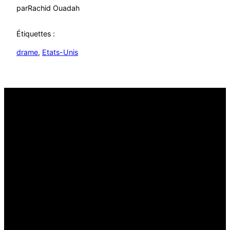
par
Rachid Ouadah
Étiquettes :
drame
, 
Etats-Unis