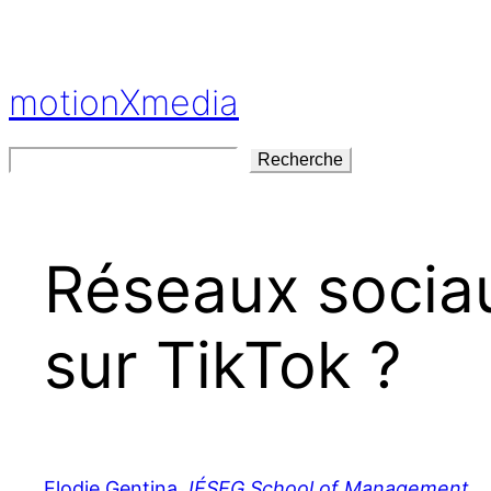
Aller
au
contenu
motionXmedia
Rechercher
Recherche
Réseaux sociau
sur TikTok ?
Elodie Gentina
,
IÉSEG School of Management