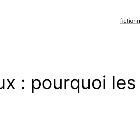
fiction
n
x : pourquoi les 