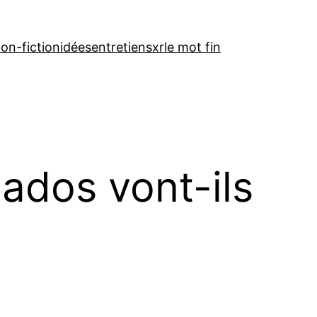
on-fiction
idées
entretiens
xr
le mot fin
ados vont-ils