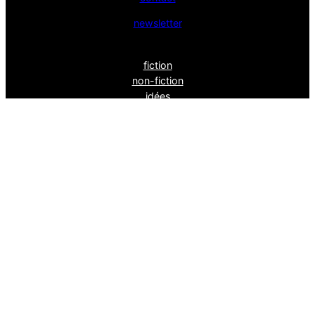
newsletter
fiction
non-fiction
idées
entretiens
xr
le mot fin
Bluesk
y
powéré par
wordpress