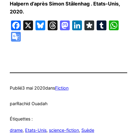
Halpern d’après Simon Stålenhag . Etats-Unis,
2020.
Facebook
X
Bluesky
Threads
Mastodon
LinkedIn
Diaspora
Tumbl
Wha
Google
Translate
Publié
3 mai 2020
dans
Fiction
par
Rachid Ouadah
Étiquettes :
drame
, 
Etats-Unis
, 
science-fiction
, 
Suède