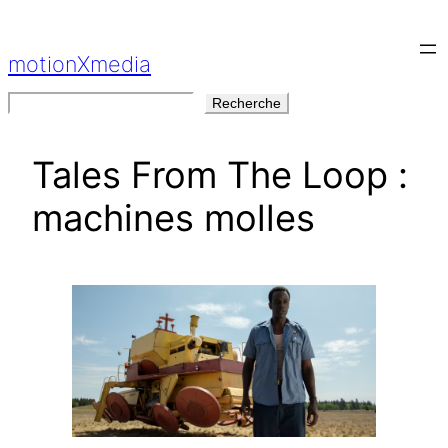
Aller
au
motionXmedia
contenu
Rechercher
Recherche
Tales From The Loop :
machines molles