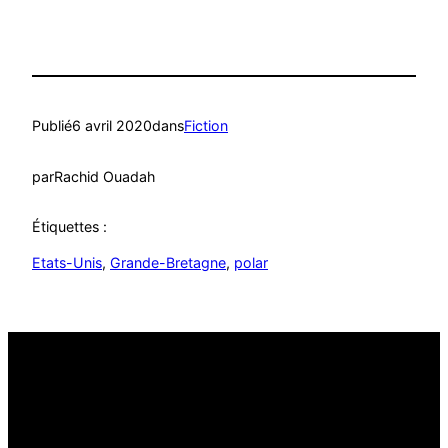
Publié
6 avril 2020
dans
Fiction
par
Rachid Ouadah
Étiquettes :
Etats-Unis
, 
Grande-Bretagne
, 
polar