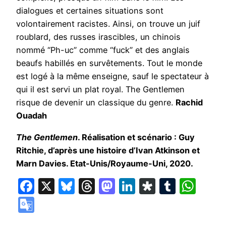
dialogues et certaines situations sont
volontairement racistes. Ainsi, on trouve un juif
roublard, des russes irascibles, un chinois
nommé “Ph-uc” comme “fuck” et des anglais
beaufs habillés en survêtements. Tout le monde
est logé à la même enseigne, sauf le spectateur à
qui il est servi un plat royal. The Gentlemen
risque de devenir un classique du genre.
Rachid
Ouadah
The Gentlemen
. Réalisation et scénario : Guy
Ritchie, d’après une histoire d’Ivan Atkinson et
Marn Davies. Etat-Unis/Royaume-Uni, 2020.
Facebook
X
Bluesky
Threads
Mastodon
LinkedIn
Diaspora
Tumbl
Wha
Google
Translate