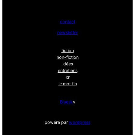
contact
newsletter
fiction
non-fiction
idées
entretiens
xr
le mot fin
Bluesk
y
powéré par
wordpress