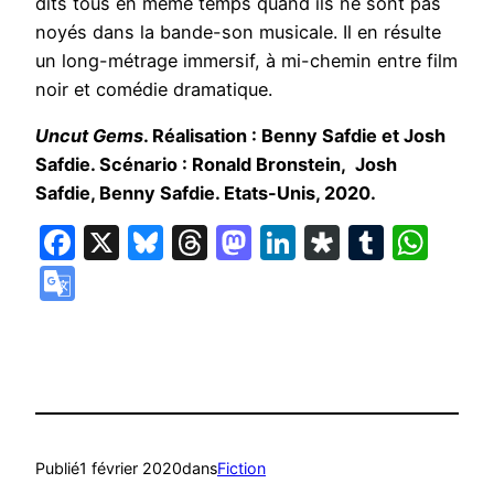
dits tous en même temps quand ils ne sont pas
noyés dans la bande-son musicale. Il en résulte
un long-métrage immersif, à mi-chemin entre film
noir et comédie dramatique.
Uncut Gems
. Réalisation : Benny Safdie et Josh
Safdie. Scénario : Ronald Bronstein, Josh
Safdie, Benny Safdie. Etats-Unis, 2020.
Facebook
X
Bluesky
Threads
Mastodon
LinkedIn
Diaspora
Tumbl
Wha
Google
Translate
Publié
1 février 2020
dans
Fiction