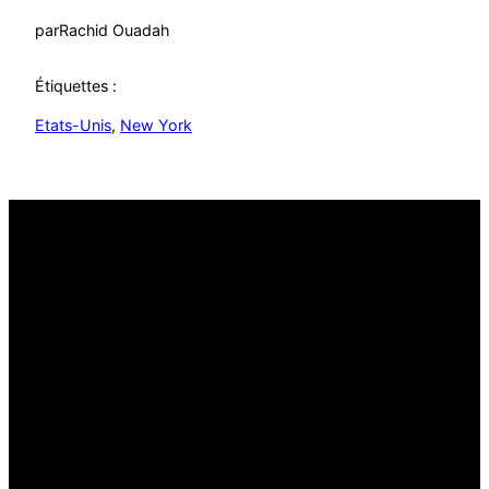
par
Rachid Ouadah
Étiquettes :
Etats-Unis
, 
New York