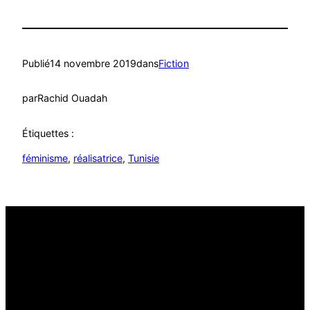
Publié
14 novembre 2019
dans
Fiction
par
Rachid Ouadah
Étiquettes :
féminisme
, 
réalisatrice
, 
Tunisie