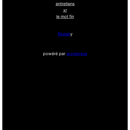
entretiens
xr
le mot fin
Bluesk
y
powéré par
wordpress