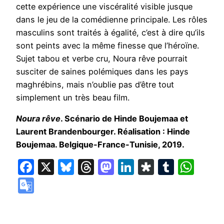
cette expérience une viscéralité visible jusque
dans le jeu de la comédienne principale. Les rôles
masculins sont traités à égalité, c’est à dire qu’ils
sont peints avec la même finesse que l’héroïne.
Sujet tabou et verbe cru, Noura rêve pourrait
susciter de saines polémiques dans les pays
maghrébins, mais n’oublie pas d’être tout
simplement un très beau film.
Noura rêve
. Scénario de Hinde Boujemaa et
Laurent Brandenbourger. Réalisation : Hinde
Boujemaa. Belgique-France-Tunisie, 2019.
Facebook
X
Bluesky
Threads
Mastodon
LinkedIn
Diaspora
Tumbl
Wha
Google
Translate