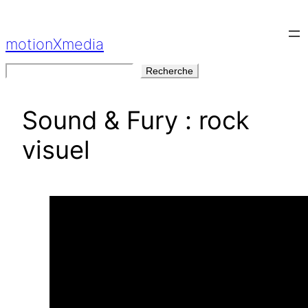
Aller
au
motionXmedia
contenu
Rechercher
Recherche
Sound & Fury : rock
visuel