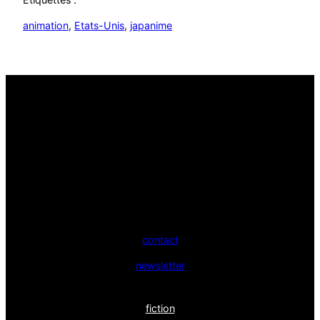
animation
, 
Etats-Unis
, 
japanime
contact
newsletter
fiction