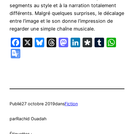
segments au style et à la narration totalement
différents. Malgré quelques surprises, le décalage
entre l’image et le son donne l’impression de
regarder une simple chaîne musicale.
Facebook
X
Bluesky
Threads
Mastodon
LinkedIn
Diaspora
Tumbl
Wha
Google
Translate
Publié
27 octobre 2019
dans
Fiction
par
Rachid Ouadah
Étiquettes :