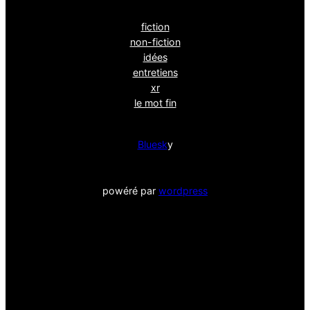
fiction
non-fiction
idées
entretiens
xr
le mot fin
Bluesk
y
powéré par
wordpress