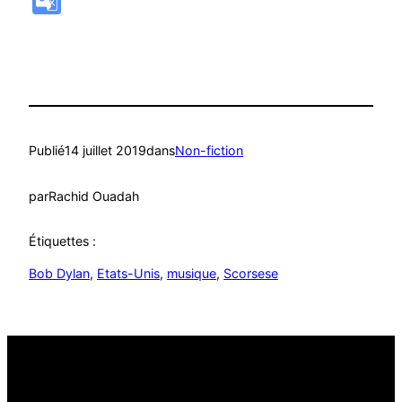
Translate
Publié
14 juillet 2019
dans
Non-fiction
par
Rachid Ouadah
Étiquettes :
Bob Dylan
, 
Etats-Unis
, 
musique
, 
Scorsese