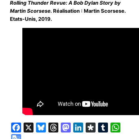
Rolling Thunder Revue: A Bob Dylan Story by
Martin Scorsese.
Réalisation : Martin Scorsese.
Etats-Unis, 2019.
Facebook
X
Bluesky
Threads
Mastodon
LinkedIn
Diaspora
Tumbl
Wha
Google