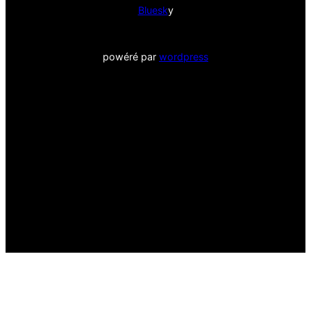
Bluesk
y
powéré par
wordpress