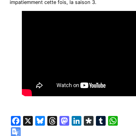
impatiemment cette fois, la saison 3.
Facebook
X
Bluesky
Threads
Mastodon
LinkedIn
Diaspora
Tumbl
Wha
Google