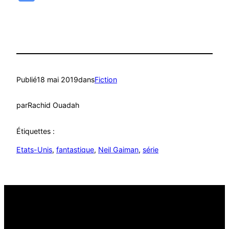
Translate
Publié
18 mai 2019
dans
Fiction
par
Rachid Ouadah
Étiquettes :
Etats-Unis
, 
fantastique
, 
Neil Gaiman
, 
série