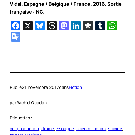
Vidal. Espagne / Belgique / France, 2016. Sortie
française : NC.
Facebook
X
Bluesky
Threads
Mastodon
LinkedIn
Diaspora
Tumbl
Wha
Google
Translate
Publié
21 novembre 2017
dans
Fiction
par
Rachid Ouadah
Étiquettes :
co-production
, 
drame
, 
Espagne
, 
science-fiction
, 
suicide
, 