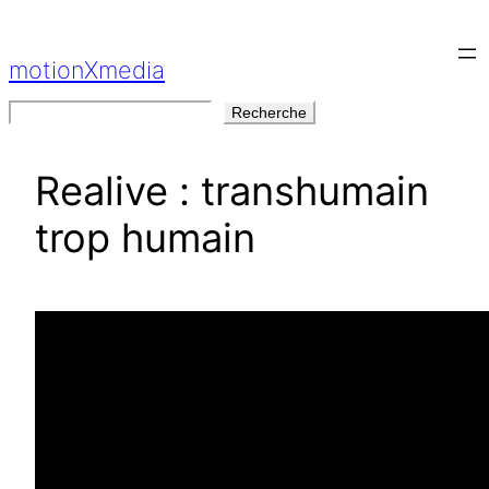
Aller
au
motionXmedia
contenu
Rechercher
Recherche
Realive : transhumain
trop humain