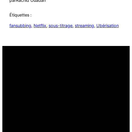
par
Rachid Ouadah
Étiquettes :
fansubbing
, 
Netflix
, 
sous-titrage
, 
streaming
, 
Ubérisation