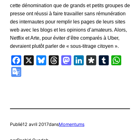
cette dénomination que de grands et petits groupes de
presse ont réussi à faire travailler sans rémunération
des internautes pour remplir les pages de leurs sites
web avec les blogs et les opinions d’amateurs. Alors,
Netflix et Arte, pour éviter d’être comparés à Uber,
devraient plutôt parler de « sous-titrage citoyen ».
Facebook
X
Bluesky
Threads
Mastodon
LinkedIn
Diaspora
Tumbl
Wha
Google
Translate
Publié
12 avril 2017
dans
Momentums