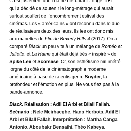
C’est justement une chaîne bleu-blanc-rouge,
TF1
,
qui a décidé de soutenir le long-métrage qui aurait
surtout souffert de l’encombrement estival des
cinémas. Les « américains » ont reconnu dans le duo
de réalisateurs deux des leurs. Ils les ont donc mis
aux manettes du
Flic de Beverly Hills 4
(2017). On a
comparé
Black
un peu vite à un mélange de
Roméo et
Juliette
, et
La Haine
qui était déjà très « inspiré » de
Spike Lee
et
Scorsese
. Or, son esthétisme millimétré
lorgne du côté de la cinématographie moderne
américaine à base de ralentis genre
Snyder
, la
profondeur et l’émotion en plus. Ne vous fiez pas à la
bande-annonce.
Black
. Réalisation : Adil El Arbi et Bilall Fallah.
Scénario :
Nele Meirhaeghe, Hans Herbots, Adil El
Arbi et Bilall Fallah. Interprétation :
Martha Canga
Antonio, Aboubakr Bensaihi, Théo Kabeya.