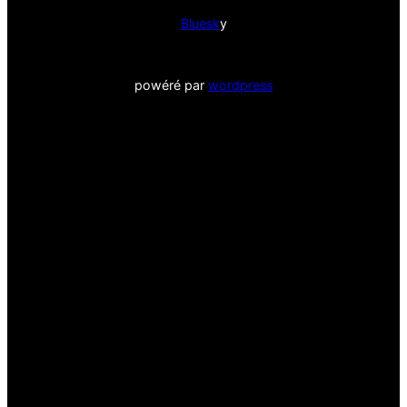
Bluesk
y
powéré par
wordpress