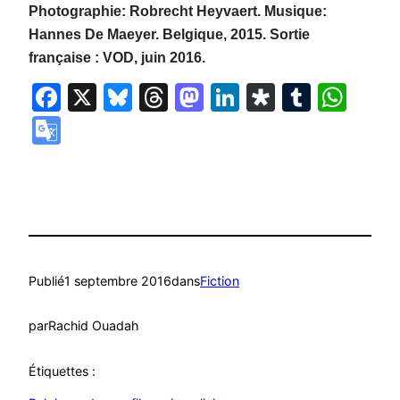
Photographie: Robrecht Heyvaert. Musique:
Hannes De Maeyer. Belgique, 2015. Sortie
française : VOD, juin 2016.
Facebook
X
Bluesky
Threads
Mastodon
LinkedIn
Diaspora
Tumbl
Wha
Google
Translate
Publié
1 septembre 2016
dans
Fiction
par
Rachid Ouadah
Étiquettes :