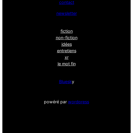
contact
newsletter
fiction
non-fiction
idées
entretiens
xr
le mot fin
Bluesk
y
powéré par
wordpress