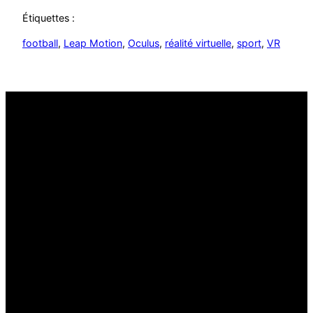
Étiquettes :
football
, 
Leap Motion
, 
Oculus
, 
réalité virtuelle
, 
sport
, 
VR