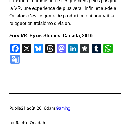
considérer comme un de ces premiers petits pas pour
la VR, une expérience de plus vers l’infini et au-delà.
Ou alors c’est le genre de production qui pourrait la
reléguer en troisième division.
Foot VR
. Pyxis-Studios. Canada, 2016.
Facebook
X
Bluesky
Threads
Mastodon
LinkedIn
Diaspora
Tumbl
Wha
Google
Translate
Publié
21 août 2016
dans
Gaming
par
Rachid Ouadah