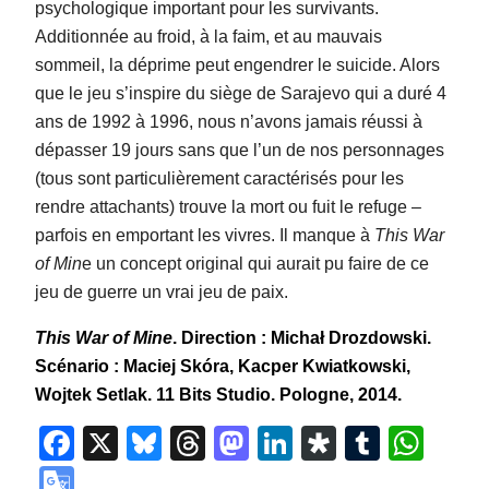
psychologique important pour les survivants.
Additionnée au froid, à la faim, et au mauvais
sommeil, la déprime peut engendrer le suicide. Alors
que le jeu s’inspire du siège de Sarajevo qui a duré 4
ans de 1992 à 1996, nous n’avons jamais réussi à
dépasser 19 jours sans que l’un de nos personnages
(tous sont particulièrement caractérisés pour les
rendre attachants) trouve la mort ou fuit le refuge –
parfois en emportant les vivres. Il manque à
This War
of Min
e un concept original qui aurait pu faire de ce
jeu de guerre un vrai jeu de paix.
This War of Mine
. Direction : Michał Drozdowski.
Scénario : Maciej Skóra, Kacper Kwiatkowski,
Wojtek Setlak. 11 Bits Studio. Pologne, 2014.
Facebook
X
Bluesky
Threads
Mastodon
LinkedIn
Diaspora
Tumbl
Wha
Google