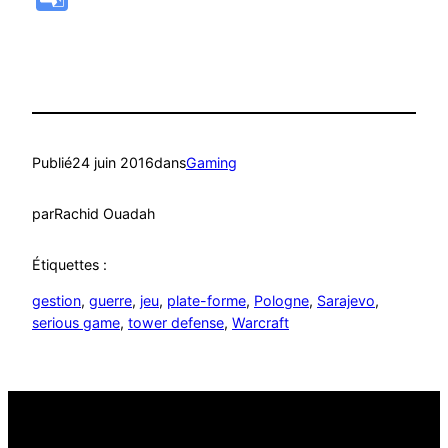
Translate
Publié
24 juin 2016
dans
Gaming
par
Rachid Ouadah
Étiquettes :
gestion
, 
guerre
, 
jeu
, 
plate-forme
, 
Pologne
, 
Sarajevo
, 
serious game
, 
tower defense
, 
Warcraft