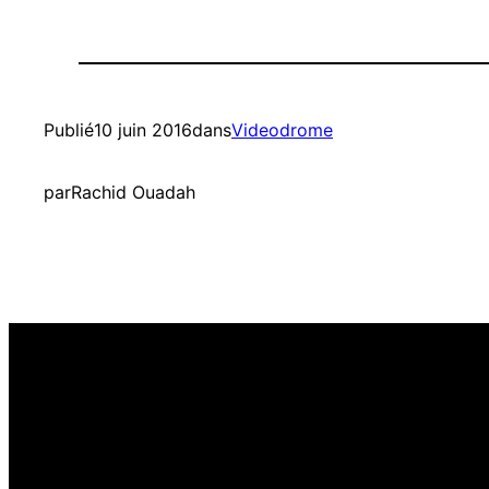
Publié
10 juin 2016
dans
Videodrome
par
Rachid Ouadah