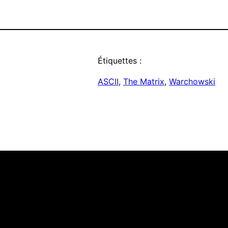
Étiquettes :
ASCII
, 
The Matrix
, 
Warchowski