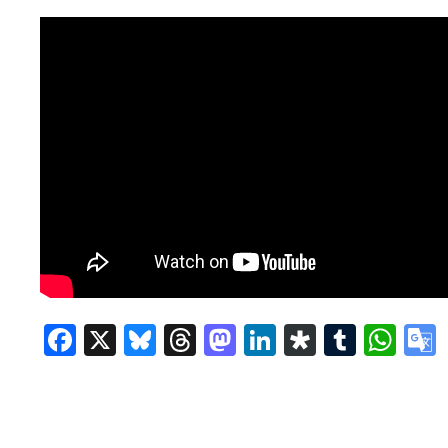
Facebook
X
Bluesky
Threads
Mastodon
LinkedIn
Diaspor
Tumbl
Wh