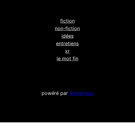
fiction
non-fiction
idées
entretiens
xr
le mot fin
powéré par
wordpress