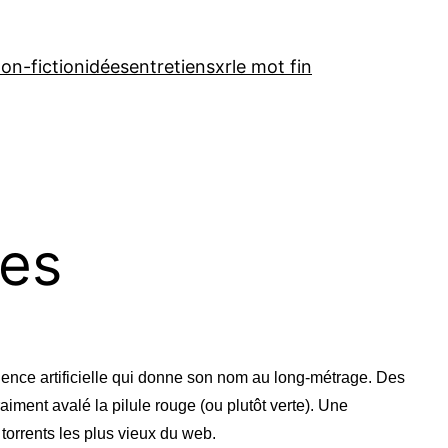
on-fiction
idées
entretiens
xr
le mot fin
res
lligence artificielle qui donne son nom au long-métrage. Des
aiment avalé la pilule rouge (ou plutôt verte). Une
torrents les plus vieux du web.